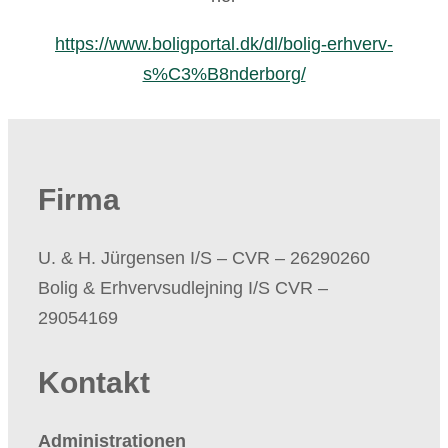
https://www.boligportal.dk/dl/bolig-erhverv-
s%C3%B8nderborg/
Firma
​U. & H. Jürgensen I/S – CVR – 26290260
Bolig & Erhvervsudlejning I/S CVR –
29054169
Kontakt
Administrationen